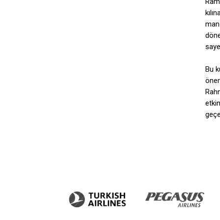
Rama
kılı
mane
döne
saye
Bu k
önem
Rahm
etkin
geçeb