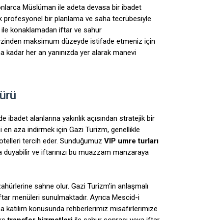
nlarca Müslüman ile adeta devasa bir ibadet
k profesyonel bir planlama ve saha tecrübesiyle
ile konaklamadan iftar ve sahur
eyzinden maksimum düzeyde istifade etmeniz için
na kadar her an yanınızda yer alarak manevi
ürü
badet alanlarına yakınlık açısından stratejik bir
 en aza indirmek için Gazi Turizm, genellikle
otelleri tercih eder. Sunduğumuz
VIP umre turları
 duyabilir ve iftarınızı bu muazzam manzaraya
zahürlerine sahne olur. Gazi Turizm'in anlaşmalı
iftar menüleri sunulmaktadır. Ayrıca Mescid-i
na katılım konusunda rehberlerimiz misafirlerimize
üks
transfer hizmetleri
ile sahur sonrası veya iftar