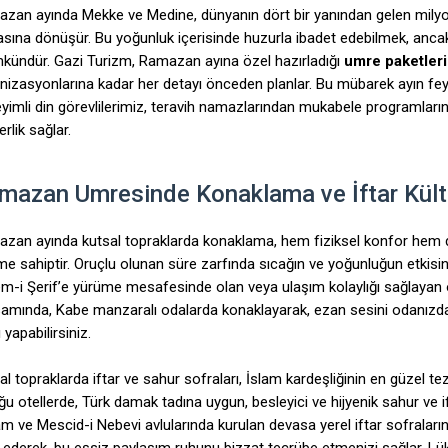
zan ayında Mekke ve Medine, dünyanın dört bir yanından gelen milyo
asına dönüşür. Bu yoğunluk içerisinde huzurla ibadet edebilmek, anca
ündür. Gazi Turizm, Ramazan ayına özel hazırladığı
umre paketleri
nizasyonlarına kadar her detayı önceden planlar. Bu mübarek ayın f
yimli din görevlilerimiz, teravih namazlarından mukabele programları
rlik sağlar.
mazan Umresinde Konaklama ve İftar Kült
zan ayında kutsal topraklarda konaklama, hem fiziksel konfor hem de i
e sahiptir. Oruçlu olunan süre zarfında sıcağın ve yoğunluğun etkisini
m-i Şerif’e yürüme mesafesinde olan veya ulaşım kolaylığı sağlayan 
amında, Kabe manzaralı odalarda konaklayarak, ezan sesini odanızda
 yapabilirsiniz.
al topraklarda iftar ve sahur sofraları, İslam kardeşliğinin en güzel te
ğu otellerde, Türk damak tadına uygun, besleyici ve hijyenik sahur ve 
m ve Mescid-i Nebevi avlularında kurulan devasa yerel iftar sofraları
k ederek, bu eşsiz paylaşım ruhunu bizzat tecrübe etmenizi sağlar. L