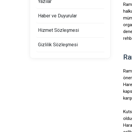
Yazılar
Rama
halk
Haber ve Duyurular
mümk
orga
Hizmet Sözleşmesi
dene
rehbe
Gizlilik Sözleşmesi
Ra
Rama
önem
Hare
kaps
karşı
Kuts
oldu
Hara
eşli