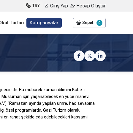
Giriş Yap
Hesap Oluştur
TRY
Kampanyalar
Okul Turları
Sepet
0
decisidir. Bu mübarek zaman dilimini Kabe-i
r Müslüman için yaşanabilecek en yüce manevi
A.V) "Ramazan ayında yapılan umre, hac sevabına
iği özel programlardır. Gazi Turizm olarak,
ni en rahat şekilde eda edebilecekleri kapsamlı