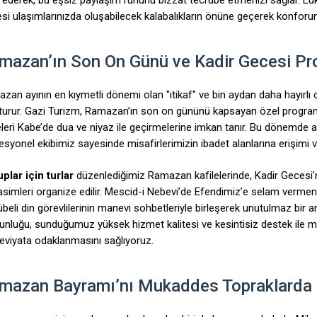
si ulaşımlarınızda oluşabilecek kalabalıkların önüne geçerek konfor
mazan’ın Son On Günü ve Kadir Gecesi Pr
zan ayının en kıymetli dönemi olan "itikaf" ve bin aydan daha hayırlı o
turur. Gazi Turizm, Ramazan’ın son on gününü kapsayan özel programl
leri Kabe’de dua ve niyaz ile geçirmelerine imkan tanır. Bu dönemde 
syonel ekibimiz sayesinde misafirlerimizin ibadet alanlarına erişimi ve gü
plar için turlar
düzenlediğimiz Ramazan kafilelerinde, Kadir Gecesi’
simleri organize edilir. Mescid-i Nebevi’de Efendimiz’e selam vermenin
übeli din görevlilerinin manevi sohbetleriyle birleşerek unutulmaz bir 
unluğu, sunduğumuz yüksek hizmet kalitesi ve kesintisiz destek ile m
viyata odaklanmasını sağlıyoruz.
mazan Bayramı’nı Mukaddes Topraklarda 