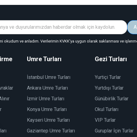
A
"ni okudum ve anladım. Verilerimin KVKK'ya uygun olarak saklanması ve işlenmes
dirme
Umre Turları
Gezi Turları
İstanbul Umre Turları
Yurtiçi Turlar
vraklar
Ankara Umre Turları
Yurtdışı Turlar
lınır
İzmir Umre Turları
Günübirlik Turlar
r
Konya Umre Turları
Okul Turları
Kayseri Umre Turları
VIP Turlar
arı
Gaziantep Umre Turları
Guruplar İçin Turlar