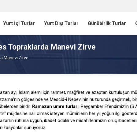
Yurt İçi Turlar
Yurt Dışı Turlar
Günübirlik Turlar
s Topraklarda Manevi Zirve
a Manevi Zirve
zan ayı, İslam alemi için rahmet, mağfiret ve azaptan kurtuluşun müj
zama’nın gölgesinde ve Mescid-i Nebevi’nin huzurunda geçirmek, bi
übelerden biridir.
Ramazan umre turları
, Peygamber Efendimiz’in (S.
tir" müjdesine nail olmak isteyen müminlerin her yıl yoğun ilgi gösterd
zan’ın ruhuna uygun, ibadet odaklı ve misafirlerimizin oruç ibadetleri
nizasyonlar sunuyoruz.