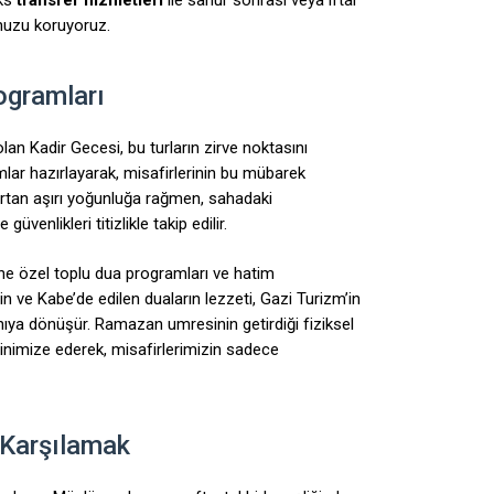
unuzu koruyoruz.
ogramları
lan Kadir Gecesi, bu turların zirve noktasını
ar hazırlayarak, misafirlerinin bu mübarek
artan aşırı yoğunluğa rağmen, sahadaki
venlikleri titizlikle takip edilir.
ne özel toplu dua programları ve hatim
 ve Kabe’de edilen duaların lezzeti, Gazi Turizm’in
anıya dönüşür. Ramazan umresinin getirdiği fiziksel
inimize ederek, misafirlerimizin sadece
Karşılamak