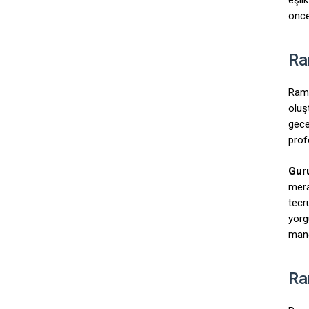
önce
Ra
Rama
oluş
gece
profe
Guru
mera
tecr
yorg
mane
Ra