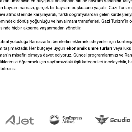
zan umresinin en duygusal anlarından biri de bayram sabahıdır. Milyo
nan bayram namazı, gerçek bir bayram coşkusunu yaşatır. Gazi Turizm 
vi atmosferinde karşılayarak, farklı coğrafyalardan gelen kardeşleri
mindeki dönüş yoğunluğu ve havalimanı transferleri, Gazi Turizm’in
sinde hiçbir aksama yaşanmadan yönetilir.
utsal yolculuğa Ramazan’ın bereketini eklemek isteyenler için kontenja
 taşımaktadır. Her bütçeye uygun
ekonomik umre turları
veya lüks 
an’ın misafiri olmaya davet ediyoruz. Güncel programlarımızı ve Ra
liklerimizi öğrenmek için sayfamızdaki ilgili kategorileri inceleyebilir, hay
ilirsiniz.