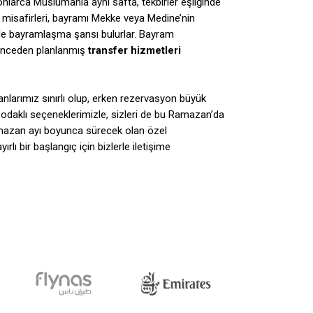
nlarca Müslümanla aynı safta, tekbirler eşliğinde
misafirleri, bayramı Mekke veya Medine’nin
yle bayramlaşma şansı bulurlar. Bayram
 önceden planlanmış
transfer hizmetleri
nlarımız sınırlı olup, erken rezervasyon büyük
odaklı seçeneklerimizle, sizleri de bu Ramazan’da
mazan ayı boyunca sürecek olan özel
ırlı bir başlangıç için bizlerle iletişime