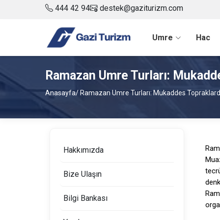
444 42 94
destek@gaziturizm.com
Umre
Hac
Ramazan Umre Turları: Mukadde
Anasayfa
/ Ramazan Umre Turları: Mukaddes Topraklard
Rama
Hakkımızda
Muaz
tecr
Bize Ulaşın
denk
Rama
Bilgi Bankası
orga