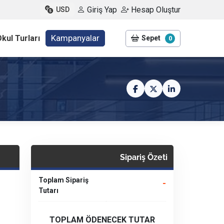
Giriş Yap
Hesap Oluştur
USD
Kampanyalar
kul Turları
Sepet
0
Sipariş Özeti
Toplam Sipariş
-
Tutarı
TOPLAM ÖDENECEK TUTAR