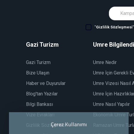
"
Gizlilik Sözleşmesi
Gazi Turizm
Umre Bilgilend
Gazi Turizm
Umre Nedir
Bize Ulaşın
Umre İçin Gerekli Ev
Haber ve Duyurular
Umre Vizesi Nasıl A
Blog'tan Yazılar
Umre İçin Hazırlıkla
Bilgi Bankası
Umre Nasıl Yapılır
Vize Evrakları
Ekonomik Umre Turl
Çerez Kullanımı
Gizlilik Sözleşmesi
Ramazan Umre Turla