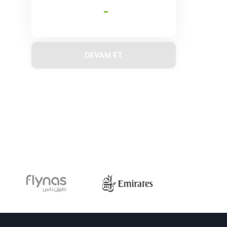
-
DEVAM ET