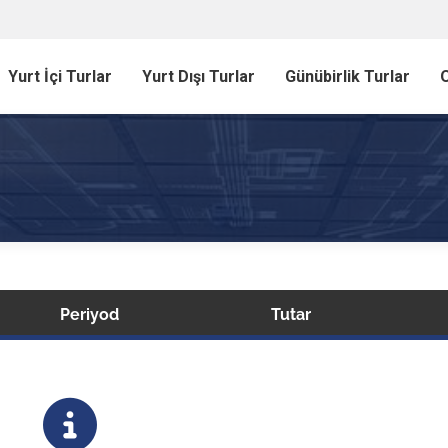
Yurt İçi Turlar
Yurt Dışı Turlar
Günübirlik Turlar
O
Periyod
Tutar