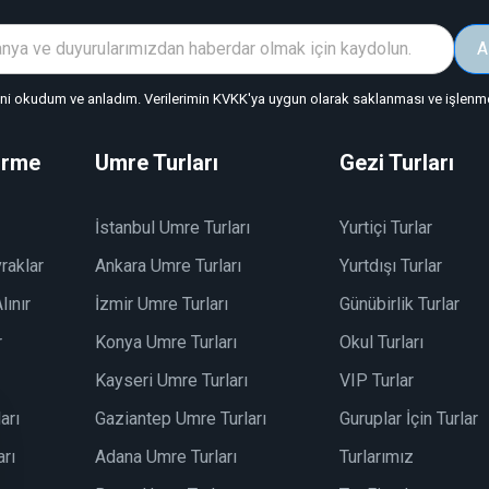
A
"ni okudum ve anladım. Verilerimin KVKK'ya uygun olarak saklanması ve işlenmes
irme
Umre Turları
Gezi Turları
İstanbul Umre Turları
Yurtiçi Turlar
raklar
Ankara Umre Turları
Yurtdışı Turlar
lınır
İzmir Umre Turları
Günübirlik Turlar
r
Konya Umre Turları
Okul Turları
Kayseri Umre Turları
VIP Turlar
arı
Gaziantep Umre Turları
Guruplar İçin Turlar
rı
Adana Umre Turları
Turlarımız