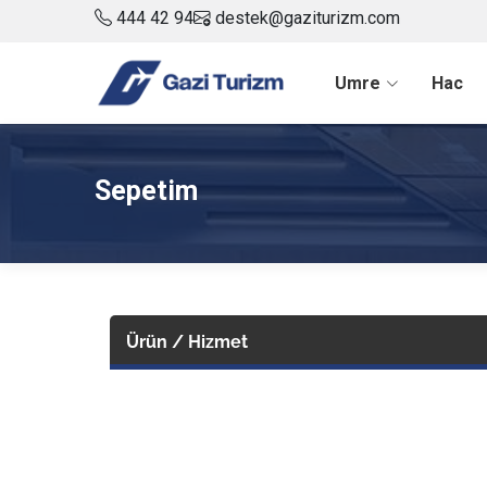
444 42 94
destek@gaziturizm.com
Umre
Hac
Sepetim
Ürün / Hizmet