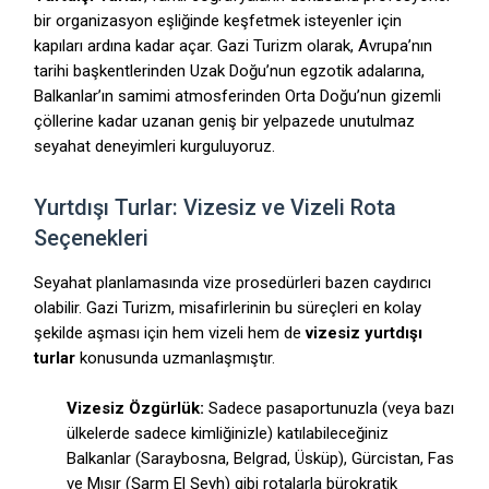
bir organizasyon eşliğinde keşfetmek isteyenler için
kapıları ardına kadar açar. Gazi Turizm olarak, Avrupa’nın
tarihi başkentlerinden Uzak Doğu’nun egzotik adalarına,
Balkanlar’ın samimi atmosferinden Orta Doğu’nun gizemli
çöllerine kadar uzanan geniş bir yelpazede unutulmaz
seyahat deneyimleri kurguluyoruz.
Yurtdışı Turlar: Vizesiz ve Vizeli Rota
Seçenekleri
Seyahat planlamasında vize prosedürleri bazen caydırıcı
olabilir. Gazi Turizm, misafirlerinin bu süreçleri en kolay
şekilde aşması için hem vizeli hem de
vizesiz yurtdışı
turlar
konusunda uzmanlaşmıştır.
Vizesiz Özgürlük:
Sadece pasaportunuzla (veya bazı
ülkelerde sadece kimliğinizle) katılabileceğiniz
Balkanlar (Saraybosna, Belgrad, Üsküp), Gürcistan, Fas
ve Mısır (Şarm El Şeyh) gibi rotalarla bürokratik