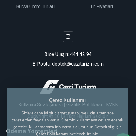
Bursa Umre Turları
Tur Fiyatları
Bize Ulaşın:
444 42 94
E-Posta: destek@gaziturizm.com
Çerez Kullanımı
Kullanıcı Sözleşmesi
|
Gizlilik Politikası
|
KVKK
Sizlere daha iyi bir hizmet sunabilmek için sitemizde
Copyright © 2019 Tüm Hakları Saklıdır.
çerezlerden faydalanıyoruz. Sitemizi kullanmaya devam ederek
çerezleri kullanmamıza izin vermiş olursunuz. Detaylı bilgi için
Ödeme Yöntemleri
Çerez Politikamızı
inceleyebilirsiniz.