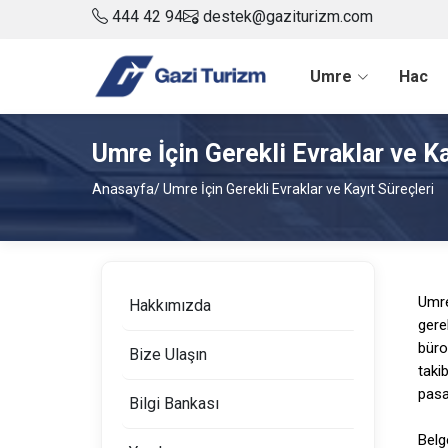
444 42 94
destek@gaziturizm.com
Umre
Hac
Umre İçin Gerekli Evraklar ve Ka
Anasayfa
/ Umre İçin Gerekli Evraklar ve Kayıt Süreçleri
Umre
Hakkımızda
gere
büro
Bize Ulaşın
takib
pasa
Bilgi Bankası
Belg