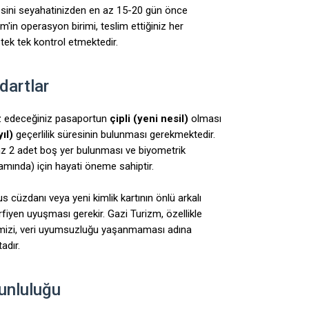
stesini seyahatinizden en az 15-20 gün önce
'in operasyon birimi, teslim ettiğiniz her
ek tek kontrol etmektedir.
dartlar
raz edeceğiniz pasaportun
çipli (yeni nesil)
olması
ıl)
geçerlilik süresinin bulunması gerekmektedir.
z 2 adet boş yer bulunması ve biyometrik
psamında) için hayati öneme sahiptir.
s cüzdanı veya yeni kimlik kartının önlü arkalı
harfiyen uyuşması gerekir. Gazi Turizm, özellikle
rimizi, veri uyumsuzluğu yaşanmaması adına
adır.
runluluğu