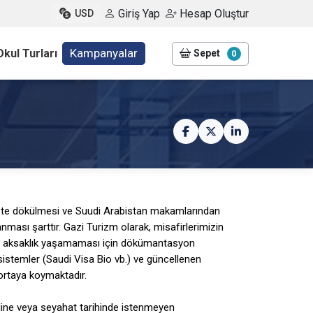
Giriş Yap
Hesap Oluştur
USD
Kampanyalar
Okul Turları
Sepet
0
iyete dökülmesi ve Suudi Arabistan makamlarından
lanması şarttır. Gazi Turizm olarak, misafirlerimizin
bir aksaklık yaşamaması için dökümantasyon
şen sistemler (Saudi Visa Bio vb.) ve güncellenen
 ortaya koymaktadır.
dine veya seyahat tarihinde istenmeyen