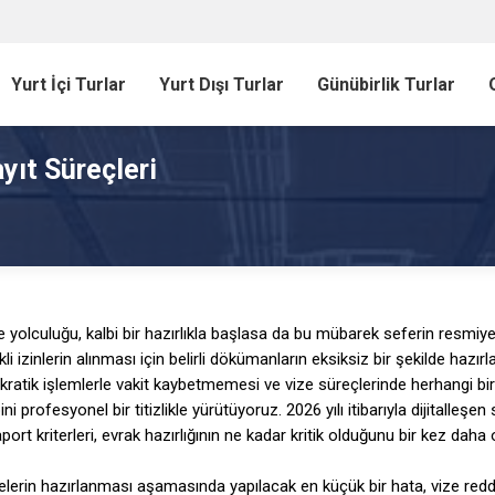
Yurt İçi Turlar
Yurt Dışı Turlar
Günübirlik Turlar
yıt Süreçleri
 yolculuğu, kalbi bir hazırlıkla başlasa da bu mübarek seferin resm
kli izinlerin alınması için belirli dökümanların eksiksiz bir şekilde hazır
kratik işlemlerle vakit kaybetmemesi ve vize süreçlerinde herhangi 
ini profesyonel bir titizlikle yürütüyoruz. 2026 yılı itibarıyla dijitalle
port kriterleri, evrak hazırlığının ne kadar kritik olduğunu bir kez daha
elerin hazırlanması aşamasında yapılacak en küçük bir hata, vize red