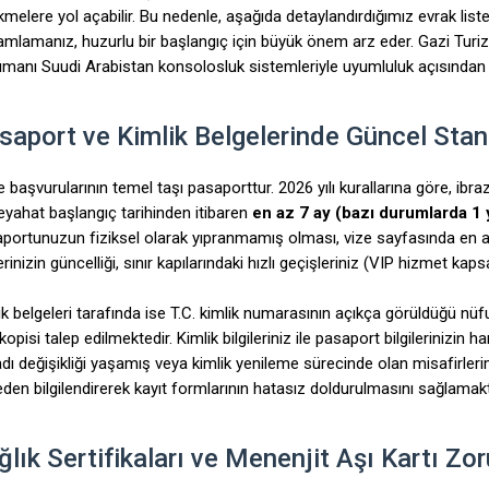
kmelere yol açabilir. Bu nedenle, aşağıda detaylandırdığımız evrak li
mlamanız, huzurlu bir başlangıç için büyük önem arz eder. Gazi Turizm
manı Suudi Arabistan konsolosluk sistemleriyle uyumluluk açısından t
saport ve Kimlik Belgelerinde Güncel Stan
 başvurularının temel taşı pasaporttur. 2026 yılı kurallarına göre, ib
eyahat başlangıç tarihinden itibaren
en az 7 ay (bazı durumlarda 1 y
portunuzun fiziksel olarak yıpranmamış olması, vize sayfasında en a
lerinizin güncelliği, sınır kapılarındaki hızlı geçişleriniz (VIP hizmet ka
ik belgeleri tarafında ise T.C. kimlik numarasının açıkça görüldüğü nüfu
opisi talep edilmektedir. Kimlik bilgileriniz ile pasaport bilgilerinizin 
dı değişikliği yaşamış veya kimlik yenileme sürecinde olan misafirle
den bilgilendirerek kayıt formlarının hatasız doldurulmasını sağlamakt
ğlık Sertifikaları ve Menenjit Aşı Kartı Zo