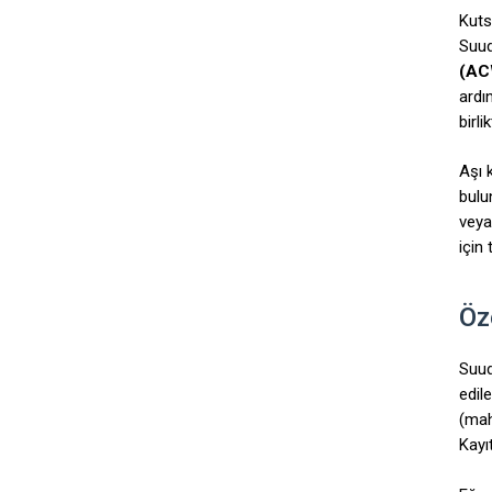
Kuts
Suud
(AC
ardı
birl
Aşı k
bulu
veya
için
Öz
Suudi
edil
(mah
Kayı