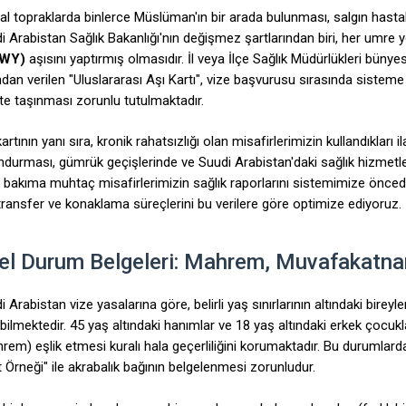
al topraklarda binlerce Müslüman'ın bir arada bulunması, salgın hastalık
i Arabistan Sağlık Bakanlığı'nın değişmez şartlarından biri, her umre
WY)
aşısını yaptırmış olmasıdır. İl veya İlçe Sağlık Müdürlükleri bünye
ndan verilen "Uluslararası Aşı Kartı", vize başvurusu sırasında sist
ikte taşınması zorunlu tutulmaktadır.
artının yanı sıra, kronik rahatsızlığı olan misafirlerimizin kullandıkları i
ndurması, gümrük geçişlerinde ve Suudi Arabistan'daki sağlık hizmetler
 bakıma muhtaç misafirlerimizin sağlık raporlarını sistemimize öncede
 transfer ve konaklama süreçlerini bu verilere göre optimize ediyoruz.
el Durum Belgeleri: Mahrem, Muvafakatn
 Arabistan vize yasalarına göre, belirli yaş sınırlarının altındaki bireyle
ebilmektedir. 45 yaş altındaki hanımlar ve 18 yaş altındaki erkek çocukl
rem) eşlik etmesi kuralı hala geçerliliğini korumaktadır. Bu durumlar
t Örneği" ile akrabalık bağının belgelenmesi zorunludur.