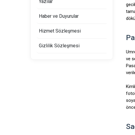
Yazılar
geci
tama
Haber ve Duyurular
dökü
Hizmet Sözleşmesi
Pa
Gizlilik Sözleşmesi
Umre
ve s
Pasa
veri
Kiml
fotok
soya
önce
Sa