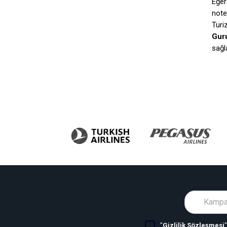
Eğer
note
Turi
Guru
sağl
"
Gizlilik Sözleşmesi