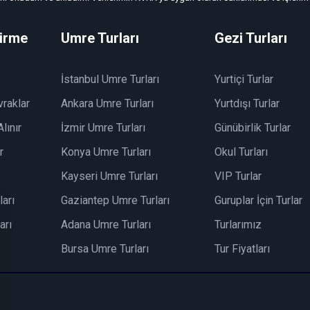
dirme
Umre Turları
Gezi Turları
İstanbul Umre Turları
Yurtiçi Turlar
vraklar
Ankara Umre Turları
Yurtdışı Turlar
lınır
İzmir Umre Turları
Günübirlik Turlar
r
Konya Umre Turları
Okul Turları
Kayseri Umre Turları
VIP Turlar
arı
Gaziantep Umre Turları
Guruplar İçin Turlar
arı
Adana Umre Turları
Turlarımız
Bursa Umre Turları
Tur Fiyatları