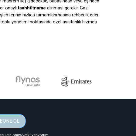
ir mahrem ile) gidecekse; babasından veya eşinden
er onaylı
taahhütname
alınması gerekir. Gazi
 işlemlerinin hızlıca tamamlanmasına rehberlik eder.
 toplu yönetimi noktasında özel asistanlık hizmeti
BONE OL
i için onay/yetki veriyorum.