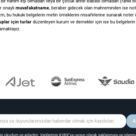
 bir hanım eşi olmadan veya bir çocuk anne-babası olmadan (farklı b
r onaylı
muvafakatname
, beraber gidecek olan mahreminden ise not
zm, bu hukuki belgelerin metin örneklerini misafirlerine sunarak noter
plar için turlar
düzenleyen kurum ve dernekler için ise bu belgelerin
amaktayız.
A
"ni okudum ve anladım. Verilerimin KVKK'ya uygun olarak saklanması ve işlenmes