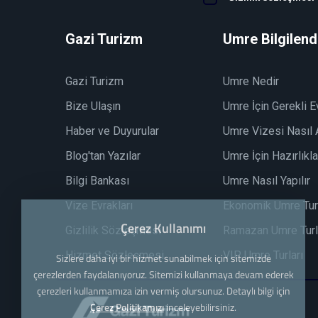
Gazi Turizm
Umre Bilgilen
Gazi Turizm
Umre Nedir
Bize Ulaşın
Umre İçin Gerekli E
Haber ve Duyurular
Umre Vizesi Nasıl A
Blog'tan Yazılar
Umre İçin Hazırlıkla
Bilgi Bankası
Umre Nasıl Yapılır
Vize Evrakları
Ekonomik Umre Turl
Çerez Kullanımı
Gizlilik Sözleşmesi
Ramazan Umre Turl
Hizmet Sözleşmesi
VIP Umre Turları
Sizlere daha iyi bir hizmet sunabilmek için sitemizde
çerezlerden faydalanıyoruz. Sitemizi kullanmaya devam ederek
çerezleri kullanmamıza izin vermiş olursunuz. Detaylı bilgi için
Çerez Politikamızı
inceleyebilirsiniz.