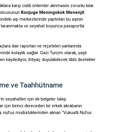
lara karşı ciddi önlemler alınmasını zorunlu kılar.
 yolcusunun
Konjuge Meningokok Menenjit
sindeki aşı merkezlerinde yaptırılan bu aşının
eme taranmakta ve seyahat boyunca pasaportla
laçlara dair raporları ve reçeteleri yanlarında
inde kolaylık sağlar. Gazi Turizm olarak, yaşlı
n kaydediyor, ihtiyaç duyulabilecek tıbbi destekler
ame ve Taahhütname
rin seyahatleri için ek belgeler talep
ar için birinci dereceden bir erkek akrabanın
da, nüfus müdürlüklerinden alınan "Vukuatlı Nüfus