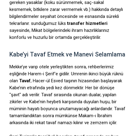
gereken yasaklar (koku sürünmemek,
saç-sakal
kesmemek,
bitkilere zarar vermemek vb.
) hakkında detaylı
bilgilendirmeler seyahat öncesinde ve esnasında sürekli
tekrarlanır.
sunduğumuz lüks
transfer hizmetleri
sayesinde,
Mikat bölgelerindeki ihram hazırlıklarınız
konforlu ve huzurlu bir ortamda gerçekleştirilir.
Kabe’yi Tavaf Etmek ve Manevi Selamlama
Mekke’ye varıp otele yerleştikten sonra,
rehberlerimiz
eşliğinde Harem-i Şerif’e gidilir.
Umrenin ikinci büyük rüknü
olan
Tavaf
,
Hacer-ül Esved taşının hizasından başlayarak
Kabe’nin etrafında yedi kez dönmektir.
Her bir dönüşe
"şavt" adı verilir.
Tavaf sırasında okunan dualar,
yapılan
zikirler ve Kabe’nin heybeti karşısında duyulan huşu,
bir
müminin hayatı boyunca unutamayacağı anlardandır.
Tavaf
tamamlandıktan sonra mümkünse Makam-ı İbrahim
arkasında iki rekat tavaf namazı kılınır ve zemzem içilir.