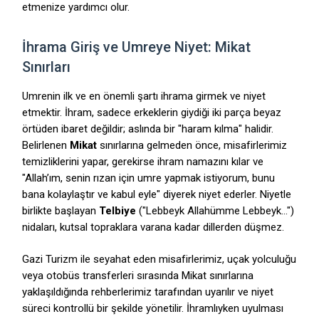
etmenize yardımcı olur.
İhrama Giriş ve Umreye Niyet: Mikat
Sınırları
Umrenin ilk ve en önemli şartı ihrama girmek ve niyet
etmektir.
İhram,
sadece erkeklerin giydiği iki parça beyaz
örtüden ibaret değildir; aslında bir "haram kılma" halidir.
Belirlenen
Mikat
sınırlarına gelmeden önce,
misafirlerimiz
temizliklerini yapar,
gerekirse ihram namazını kılar ve
"Allah’ım,
senin rızan için umre yapmak istiyorum,
bunu
bana kolaylaştır ve kabul eyle" diyerek niyet ederler.
Niyetle
birlikte başlayan
Telbiye
("Lebbeyk Allahümme Lebbeyk...
")
nidaları,
kutsal topraklara varana kadar dillerden düşmez.
Gazi Turizm ile seyahat eden misafirlerimiz,
uçak yolculuğu
veya otobüs transferleri sırasında Mikat sınırlarına
yaklaşıldığında rehberlerimiz tarafından uyarılır ve niyet
süreci kontrollü bir şekilde yönetilir.
İhramlıyken uyulması