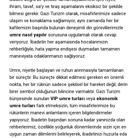
ihram,
tavaf,
sa’y ve tıraş aşamalarını eksiksiz bir şekilde
bilmesi gerekir.
Gazi Turizm olarak,
misafirlerimize sadece
ulaşım ve konaklama sağlamıyor,
aynı zamanda her bir
kafilemizin başında bulunan deneyimli din görevlilerimizle
umre nasıl yapılır
sorusuna uygulamalı olarak cevap
veriyoruz.
İbadetin her aşamasında hocalarımızın
rehberliğiyle,
hata yapma endişesi duymadan tamamen
maneviyata odaklanmanızı sağlıyoruz.
Umre,
niyetle başlayan ve ruhun arınmasıyla tamamlanan
bir süreçtir.
Bu süreçte dikkat edilmesi gereken en önemli
nokta,
her bir rüknün sadece şekilsel bir hareket değil,
derin
birer sembol olduğunun bilincine varmaktır.
Gazi Turizm
bünyesinde sunulan
VIP umre turları
veya
ekonomik
umre turları
fark etmeksizin,
tüm misafirlerimize bu
rükünlerin manevi anlamlarını içeren bilgilendirmeler
yapıyoruz.
İbadetin başından sonuna kadar yanınızda olan
rehberlerimiz,
özellikle yoğunluk dönemlerinde sizin için en
uygun zaman dilimlerini belirleyerek,
ibadetinizi huzurla eda