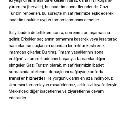
İki yeşil direk arasında erkeklerin biraz daha hızlı koşarak
yürümesi (hervele),
bu ibadetin sünnetlerindendir.
Gazi
Turizm rehberleri,
bu süreçte misafirlerimize eşlik ederek
ibadetin usulüne uygun tamamlanmasını denetler.
Sa’y ibadeti de bittikten sonra,
umrenin son aşamasına
gelinir.
Erkekler saçlarının tamamını keserek veya kısaltarak,
hanımlar ise saçlarının ucundan bir miktar kestirerek
ihramdan çıkarlar.
Bu tıraş,
"ihram yasaklarının sona
erdiğini" ve umre ibadetinin başarıyla tamamlandığını
simgeler.
Gazi Turizm olarak,
misafirlerimizin ibadet
sonrasında otellerine dönüşlerini sağlayan konforlu
transfer hizmetleri
ile yorgunluklarını en aza indiriyoruz.
Umresini tamamlayan misafirlerimiz,
artık sivil kıyafetleriyle
Mekke’deki diğer ibadetlerine ve ziyaretlerine devam
edebilirler.