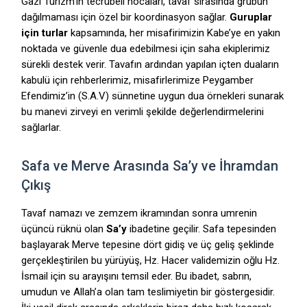
Gazi Turizm'in tecrübeli hocaları,
tavaf sırasında grubun
dağılmaması için özel bir koordinasyon sağlar.
Guruplar
için turlar
kapsamında,
her misafirimizin Kabe’ye en yakın
noktada ve güvenle dua edebilmesi için saha ekiplerimiz
sürekli destek verir.
Tavafın ardından yapılan içten duaların
kabulü için rehberlerimiz,
misafirlerimize Peygamber
Efendimiz’in (S.
A.
V) sünnetine uygun dua örnekleri sunarak
bu manevi zirveyi en verimli şekilde değerlendirmelerini
sağlarlar.
Safa ve Merve Arasında Sa’y ve İhramdan
Çıkış
Tavaf namazı ve zemzem ikramından sonra umrenin
üçüncü rüknü olan
Sa’y
ibadetine geçilir.
Safa tepesinden
başlayarak Merve tepesine dört gidiş ve üç geliş şeklinde
gerçekleştirilen bu yürüyüş,
Hz.
Hacer validemizin oğlu Hz.
İsmail için su arayışını temsil eder.
Bu ibadet,
sabrın,
umudun ve Allah’a olan tam teslimiyetin bir göstergesidir.