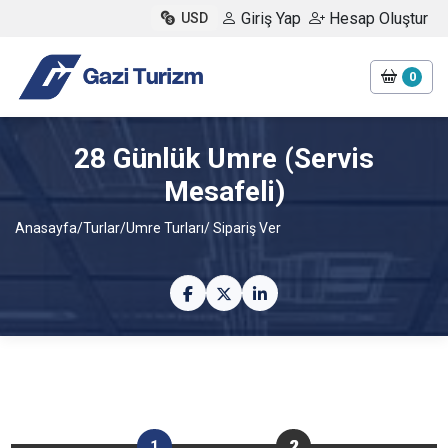
Giriş Yap
Hesap Oluştur
USD
0
28 Günlük Umre (Servis
Mesafeli)
Anasayfa
/
Turlar
/
Umre Turları
/ Sipariş Ver
1
2