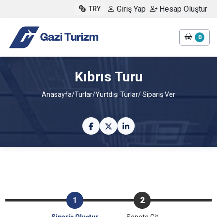
Giriş Yap
Hesap Oluştur
TRY
0
Kıbrıs Turu
Anasayfa
/
Turlar
/
Yurtdışı Turlar
/ Sipariş Ver
1
2