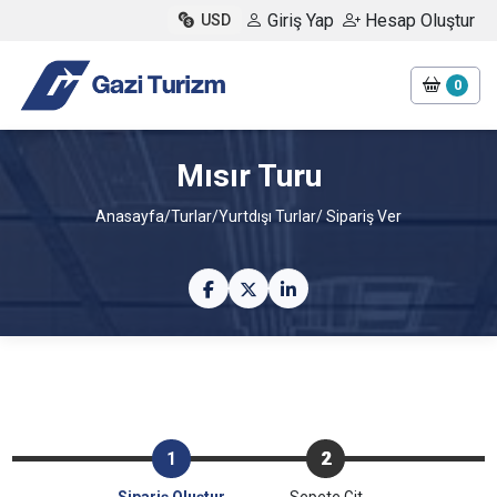
Giriş Yap
Hesap Oluştur
USD
0
Mısır Turu
Anasayfa
/
Turlar
/
Yurtdışı Turlar
/ Sipariş Ver
1
2