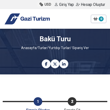
Giriş Yap
Hesap Oluştur
USD
0
Bakü Turu
Anasayfa
/
Turlar
/
Yurtdışı Turlar
/ Sipariş Ver
1
2