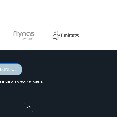
BONE OL
i için onay/yetki veriyorum.