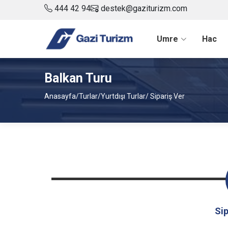
444 42 94
destek@gaziturizm.com
Umre
Hac
Balkan Turu
Anasayfa
/
Turlar
/
Yurtdışı Turlar
/ Sipariş Ver
Sip