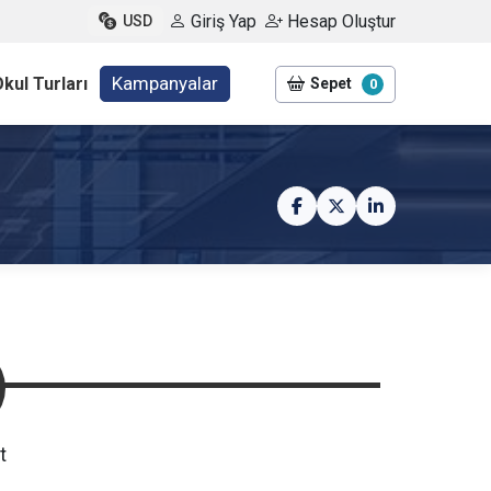
Giriş Yap
Hesap Oluştur
USD
Kampanyalar
kul Turları
Sepet
0
t