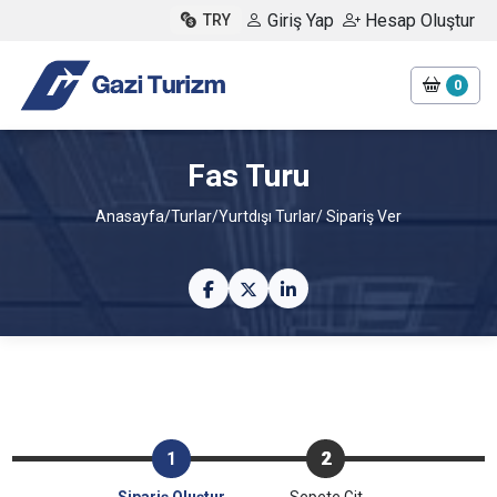
Giriş Yap
Hesap Oluştur
TRY
0
Fas Turu
Anasayfa
/
Turlar
/
Yurtdışı Turlar
/ Sipariş Ver
1
2