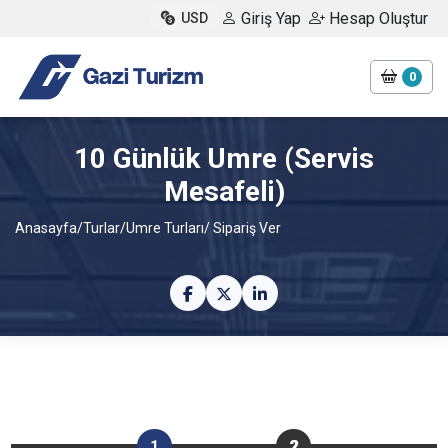
Giriş Yap
Hesap Oluştur
USD
0
10 Günlük Umre (Servis
Mesafeli)
Anasayfa
/
Turlar
/
Umre Turları
/ Sipariş Ver
1
2