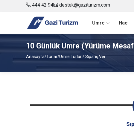
444 42 94
destek@gaziturizm.com
Umre
Hac
10 Günlük Umre (Yürüme Mesafe
Anasayfa
/
Turlar
/
Umre Turları
/ Sipariş Ver
Sip