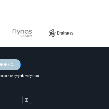
BONE OL
i için onay/yetki veriyorum.