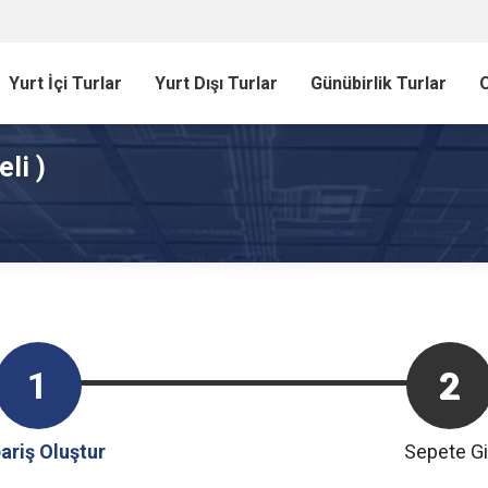
Yurt İçi Turlar
Yurt Dışı Turlar
Günübirlik Turlar
O
li )
1
2
ariş Oluştur
Sepete Gi