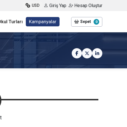
Giriş Yap
Hesap Oluştur
USD
Kampanyalar
kul Turları
Sepet
0
t