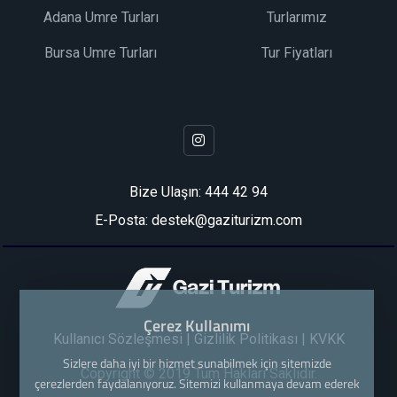
Adana Umre Turları
Turlarımız
Bursa Umre Turları
Tur Fiyatları
Bize Ulaşın:
444 42 94
E-Posta: destek@gaziturizm.com
Çerez Kullanımı
Kullanıcı Sözleşmesi
|
Gizlilik Politikası
|
KVKK
Sizlere daha iyi bir hizmet sunabilmek için sitemizde
Copyright © 2019 Tüm Hakları Saklıdır.
çerezlerden faydalanıyoruz. Sitemizi kullanmaya devam ederek