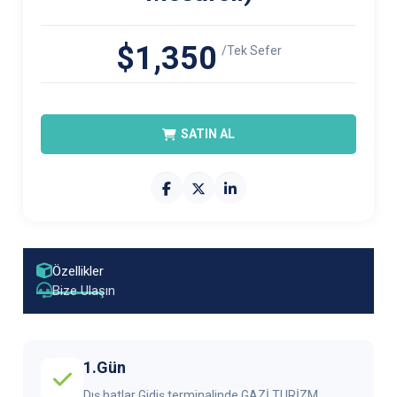
$1,350
/Tek Sefer
SATIN AL
Özellikler
Bize Ulaşın
1.Gün
Dış hatlar Gidiş terminalinde GAZİ TURİZM