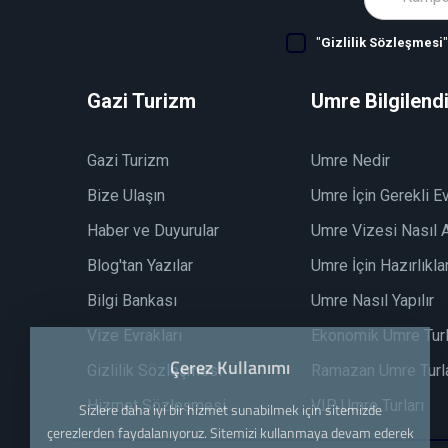
"
Gizlilik Sözleşmesi
Gazi Turizm
Umre Bilgilend
Gazi Turizm
Umre Nedir
Bize Ulaşın
Umre İçin Gerekli Ev
Haber ve Duyurular
Umre Vizesi Nasıl A
Blog'tan Yazılar
Umre İçin Hazırlıkla
Bilgi Bankası
Umre Nasıl Yapılır
Vize Evrakları
Ekonomik Umre Turl
Çerez Kullanımı
Gizlilik Sözleşmesi
Ramazan Umre Turla
Hizmet Sözleşmesi
VIP Umre Turları
Sizlere daha iyi bir hizmet sunabilmek için sitemizde
çerezlerden faydalanıyoruz. Sitemizi kullanmaya devam ederek