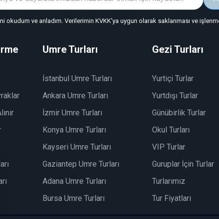
"ni okudum ve anladım. Verilerimin KVKK'ya uygun olarak saklanması ve işlenmes
irme
Umre Turları
Gezi Turları
İstanbul Umre Turları
Yurtiçi Turlar
raklar
Ankara Umre Turları
Yurtdışı Turlar
lınır
İzmir Umre Turları
Günübirlik Turlar
r
Konya Umre Turları
Okul Turları
Kayseri Umre Turları
VIP Turlar
arı
Gaziantep Umre Turları
Guruplar İçin Turlar
rı
Adana Umre Turları
Turlarımız
Bursa Umre Turları
Tur Fiyatları