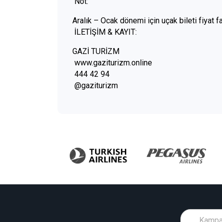
Not:
Aralık – Ocak dönemi için uçak bileti fiyat fa
İLETİŞİM & KAYIT:
GAZİ TURİZM
www.gaziturizm.online
444 42 94
@gaziturizm