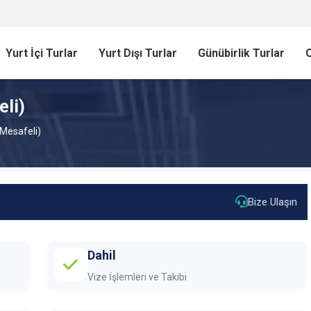
Yurt İçi Turlar
Yurt Dışı Turlar
Günübirlik Turlar
O
li)
Mesafeli)
Bize Ulaşın
Dahil
Vize İşlemleri ve Takibi