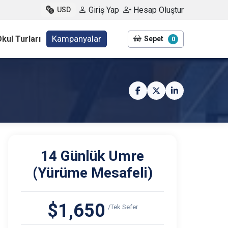
Giriş Yap
Hesap Oluştur
USD
Kampanyalar
kul Turları
Sepet
0
14 Günlük Umre
(Yürüme Mesafeli)
$1,650
/Tek Sefer