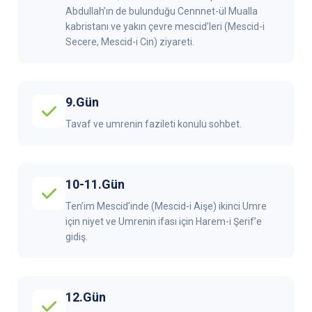
Abdullah’ın de bulunduğu Cennnet-ül Mualla
kabristanı ve yakın çevre mescid’leri (Mescid-i
Secere, Mescid-i Cin) ziyareti.
9.Gün
Tavaf ve umrenin fazileti konulu sohbet.
10-11.Gün
Ten’im Mescid’inde (Mescid-i Aişe) ikinci Umre
için niyet ve Umrenin ifası için Harem-i Şerif’e
gidiş.
12.Gün