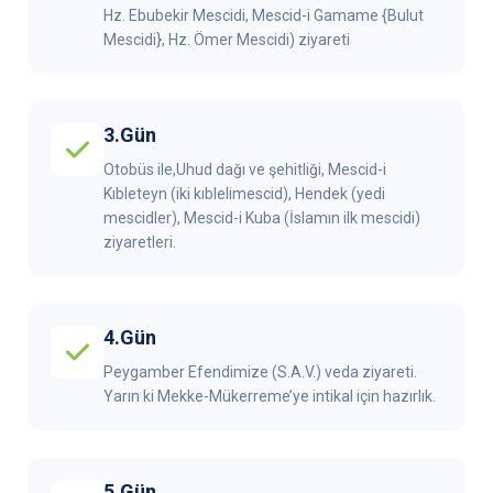
Hz. Ebubekir Mescidi, Mescid-i Gamame {Bulut
Mescidi}, Hz. Ömer Mescidi) ziyareti
3.Gün
Otobüs ile,Uhud dağı ve şehitliği, Mescid-i
Kıbleteyn (iki kıblelimescid), Hendek (yedi
mescidler), Mescid-i Kuba (İslamın ilk mescidi)
ziyaretleri.
4.Gün
Peygamber Efendimize (S.A.V.) veda ziyareti.
Yarın ki Mekke-Mükerreme’ye intikal için hazırlık.
5.Gün