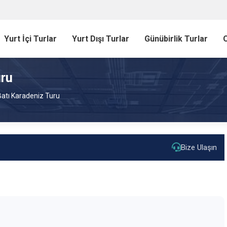
Yurt İçi Turlar
Yurt Dışı Turlar
Günübirlik Turlar
O
uru
Batı Karadeniz Turu
Bize Ulaşın