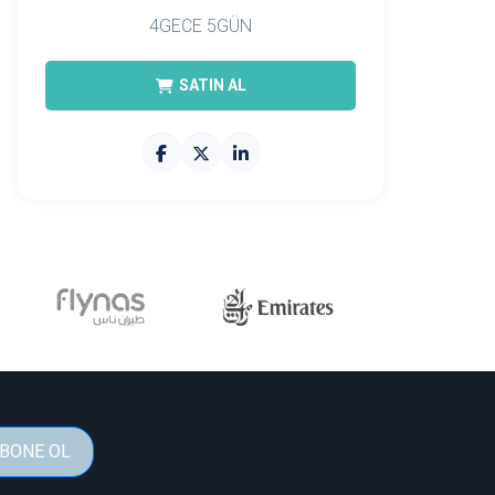
4GECE 5GÜN
SATIN AL
BONE OL