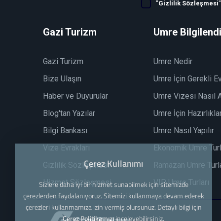
"
Gizlilik Sözleşmesi
Gazi Turizm
Umre Bilgilend
Gazi Turizm
Umre Nedir
Bize Ulaşın
Umre İçin Gerekli Ev
Haber ve Duyurular
Umre Vizesi Nasıl A
Blog'tan Yazılar
Umre İçin Hazırlıkla
Bilgi Bankası
Umre Nasıl Yapılır
Vize Evrakları
Ekonomik Umre Turl
Çerez Kullanımı
Gizlilik Sözleşmesi
Ramazan Umre Turla
Hizmet Sözleşmesi
VIP Umre Turları
Sizlere daha iyi bir hizmet sunabilmek için sitemizde
çerezlerden faydalanıyoruz. Sitemizi kullanmaya devam ederek
çerezleri kullanmamıza izin vermiş olursunuz. Detaylı bilgi için
Çerez Politikamızı
inceleyebilirsiniz.