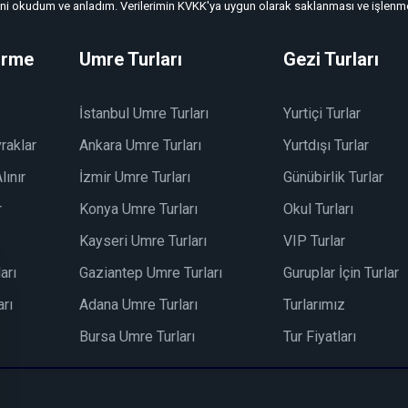
"ni okudum ve anladım. Verilerimin KVKK'ya uygun olarak saklanması ve işlenmes
irme
Umre Turları
Gezi Turları
İstanbul Umre Turları
Yurtiçi Turlar
raklar
Ankara Umre Turları
Yurtdışı Turlar
lınır
İzmir Umre Turları
Günübirlik Turlar
r
Konya Umre Turları
Okul Turları
Kayseri Umre Turları
VIP Turlar
arı
Gaziantep Umre Turları
Guruplar İçin Turlar
rı
Adana Umre Turları
Turlarımız
Bursa Umre Turları
Tur Fiyatları