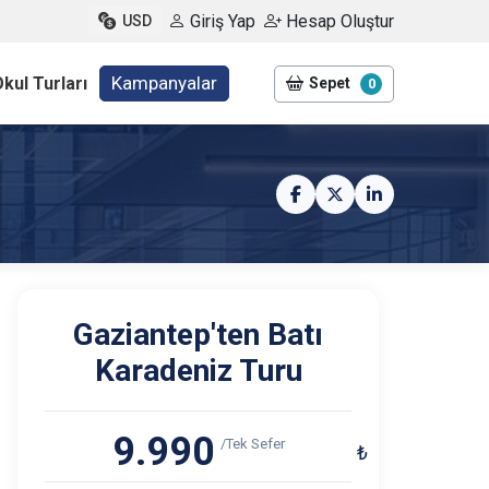
Giriş Yap
Hesap Oluştur
USD
Kampanyalar
kul Turları
Sepet
0
Gaziantep'ten Batı
Karadeniz Turu
9.990
/Tek Sefer
₺