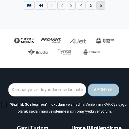
1
2
3
4
5
6
ABONE OL
"
Gizlilik Sözleşmesi
"ni okudum ve anladım. Verilerimin KVKK'ya uygun
olarak saklanması ve işlenmesi için onay/yetki veriyorum.
Gazi Turizm
Umre Bilgilendirme