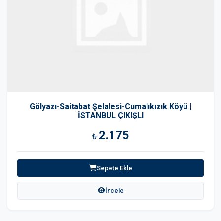
Gölyazı-Saitabat Şelalesi-Cumalıkızık Köyü |
İSTANBUL ÇIKIŞLI
2.175
₺
Sepete Ekle
İncele