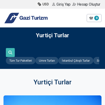
Giriş Yap
Hesap Oluştur
USD
0
Yurtiçi Turlar
Tüm Tur Paketleri
Umre Turları
İstanbul Çıkışlı Turlar
Sivas 
Yurtiçi Turlar