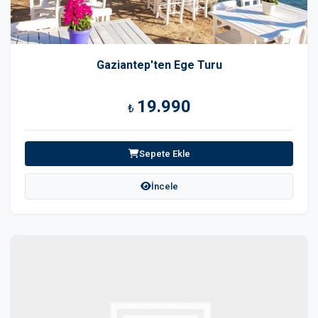
Gaziantep'ten Ege Turu
19.990
₺
Sepete Ekle
İncele