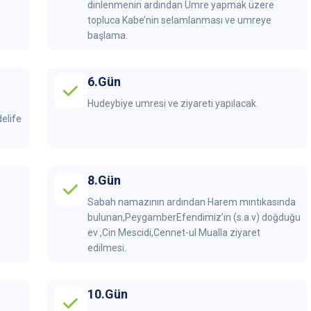
dinlenmenin ardından Umre yapmak üzere
topluca Kabe’nin selamlanması ve umreye
başlama.
6.Gün
Hudeybiye umresi ve ziyareti yapılacak.
delife
8.Gün
Sabah namazının ardından Harem mıntıkasında
bulunan,PeygamberEfendimiz’in (s.a.v) doğduğu
ev ,Cin Mescidi,Cennet-ul Mualla ziyaret
edilmesi.
10.Gün