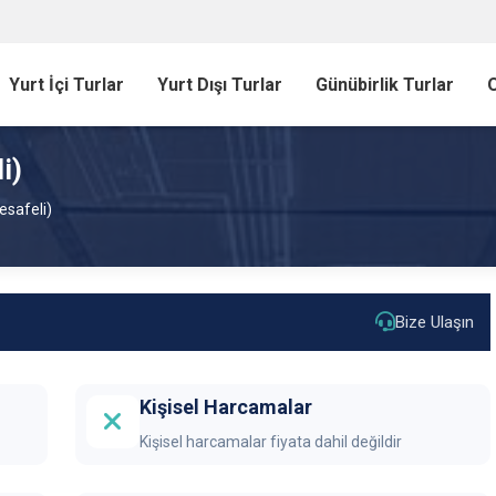
Yurt İçi Turlar
Yurt Dışı Turlar
Günübirlik Turlar
O
i)
esafeli)
Bize Ulaşın
Kişisel Harcamalar
Kişisel harcamalar fiyata dahil değildir