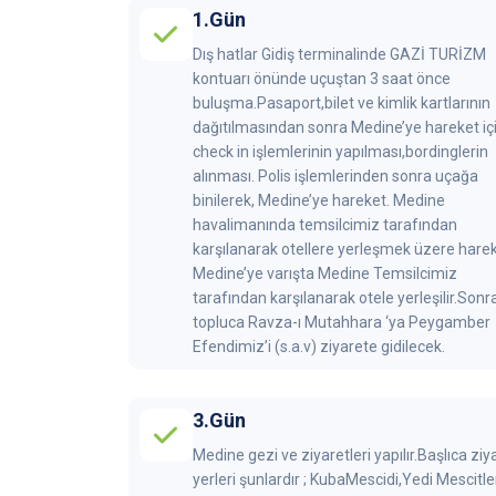
1.Gün
Dış hatlar Gidiş terminalinde GAZİ TURİZM
kontuarı önünde uçuştan 3 saat önce
buluşma.Pasaport,bilet ve kimlik kartlarının
dağıtılmasından sonra Medine’ye hareket iç
check in işlemlerinin yapılması,bordinglerin
alınması. Polis işlemlerinden sonra uçağa
binilerek, Medine’ye hareket. Medine
havalimanında temsilcimiz tarafından
karşılanarak otellere yerleşmek üzere harek
Medine’ye varışta Medine Temsilcimiz
tarafından karşılanarak otele yerleşilir.Sonr
topluca Ravza-ı Mutahhara ‘ya Peygamber
Efendimiz’i (s.a.v) ziyarete gidilecek.
3.Gün
Medine gezi ve ziyaretleri yapılır.Başlıca ziy
yerleri şunlardır ; KubaMescidi,Yedi Mescitler