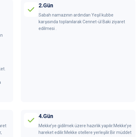
2.Gün
Sabah namazının ardından Yeşil kubbe
karşısında toplanılarak Cennet-ül Baki ziyaret
edilmesi .
in
et.
a
4.Gün
aret
Mekke’ye gidilmek üzere hazırlık yapılır.Mekke’ye
,
hareket edilir.Mekke otellere yerleşilir.Bir müddet