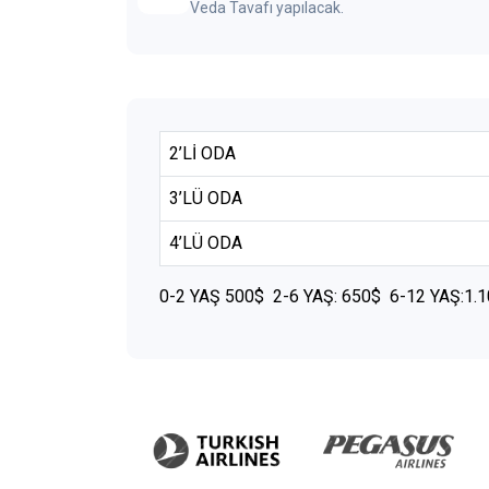
Veda Tavafı yapılacak.
2’Lİ ODA
3’LÜ ODA
4’LÜ ODA
0-2 YAŞ 500$ 2-6 YAŞ: 650$ 6-12 YAŞ:1.