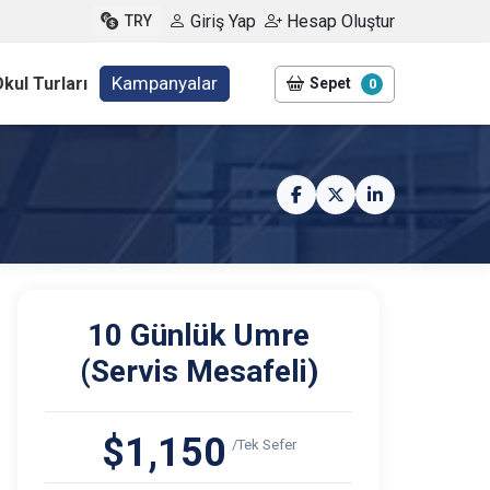
Giriş Yap
Hesap Oluştur
TRY
Kampanyalar
kul Turları
Sepet
0
10 Günlük Umre
(Servis Mesafeli)
$1,150
/Tek Sefer