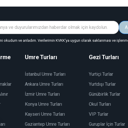
A
"ni okudum ve anladım. Verilerimin KVKK'ya uygun olarak saklanması ve işlenmes
irme
Umre Turları
Gezi Turları
İstanbul Umre Turları
Yurtiçi Turlar
raklar
Ankara Umre Turları
Yurtdışı Turlar
lınır
İzmir Umre Turları
Günübirlik Turlar
r
Konya Umre Turları
Okul Turları
Kayseri Umre Turları
VIP Turlar
arı
Gaziantep Umre Turları
Guruplar İçin Turlar