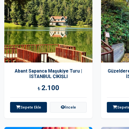
Abant Sapanca Maşukiye Turu |
Güzeldere
İSTANBUL ÇIKIŞLI
İ
2.100
₺
Sepete Ekle
İncele
Sepete