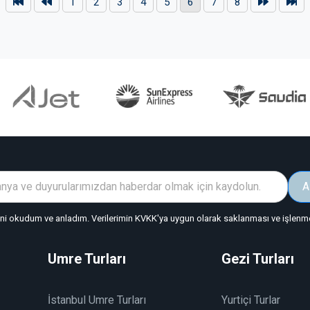
1
2
3
4
5
6
7
8
A
"ni okudum ve anladım. Verilerimin KVKK'ya uygun olarak saklanması ve işlenmes
Umre Turları
Gezi Turları
İstanbul Umre Turları
Yurtiçi Turlar