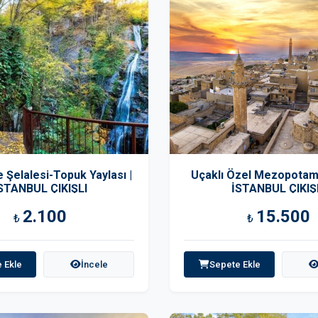
 Şelalesi-Topuk Yaylası |
Uçaklı Özel Mezopotam
STANBUL ÇIKIŞLI
İSTANBUL ÇIKIŞ
2.100
15.500
₺
₺
 Ekle
İncele
Sepete Ekle