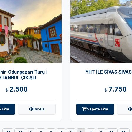
hir-Odunpazarı Turu |
YHT İLE SİVAS SİVA
STANBUL ÇIKIŞLI
2.500
7.750
₺
₺
 Ekle
İncele
Sepete Ekle