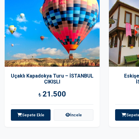
Uçaklı Kapadokya Turu – İSTANBUL
Eskişe
ÇIKIŞLI
İ
21.500
₺
Sepete Ekle
İncele
Sepete