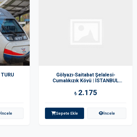
S TURU
Gölyazı-Saitabat Şelalesi-
Cumalıkızık Köyü | İSTANBUL
ÇIKIŞLI
2.175
₺
İncele
Sepete Ekle
İncele