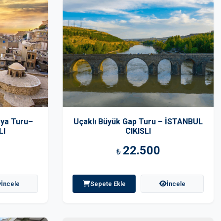
ya Turu–
Uçaklı Büyük Gap Turu – İSTANBUL
LI
ÇIKIŞLI
22.500
₺
İncele
Sepete Ekle
İncele