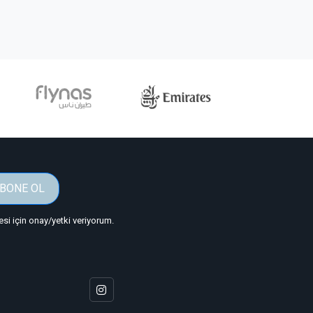
BONE OL
i için onay/yetki veriyorum.